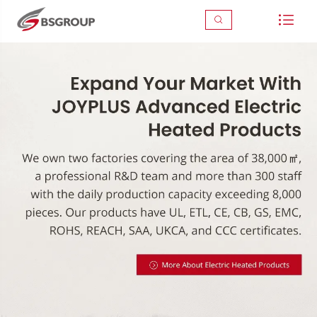


